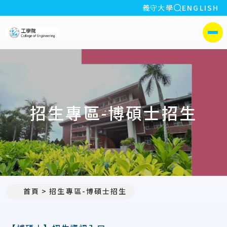
全站搜索
義守大學
ENGLISH
:::
義守大學工學院
側選單
招生專區-博碩士招生
首頁
招生專區-博碩士招生