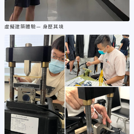
虛擬建築體驗— 身歷其境